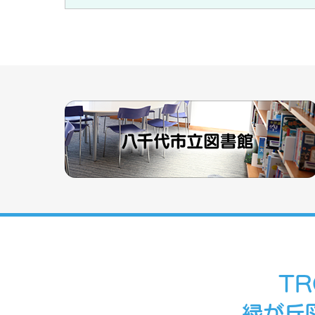
T
緑が丘