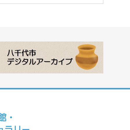
館・
ャラリー