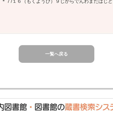
＊７/１６（もくようび）９じからでんわまたはじ
一覧へ戻る
内図書館
・
図書館の
蔵書検索シス