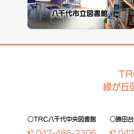
T
緑が丘
○TRC八千代中央図書館
○勝田台
047-486-2306
047