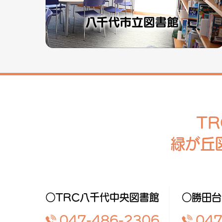
T
緑が丘
○TRC八千代中央図書館
○勝田台
047-486-2306
047