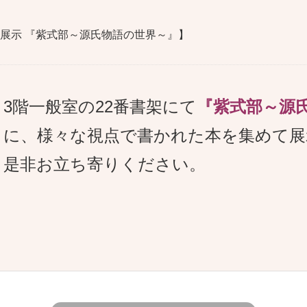
番書架展示 『紫式部～源氏物語の世界～』】
3階一般室の22番書架にて
『紫式部～源
に、様々な視点で書かれた本を集めて展
是非お立ち寄りください。