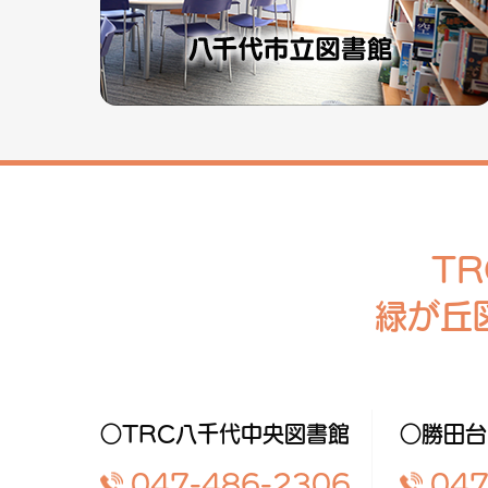
T
緑が丘
○TRC八千代中央図書館
○勝田台
047-486-2306
047