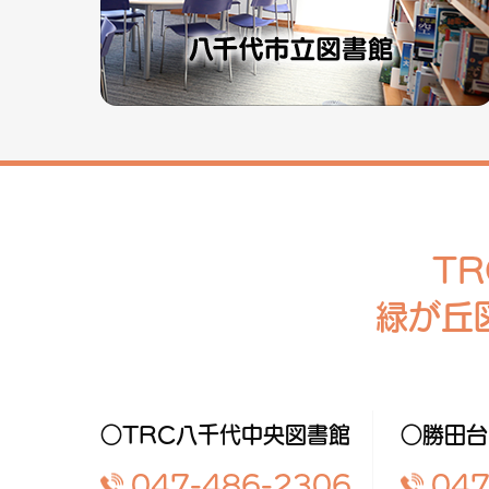
T
緑が丘
○TRC八千代中央図書館
○勝田台
047-486-2306
047