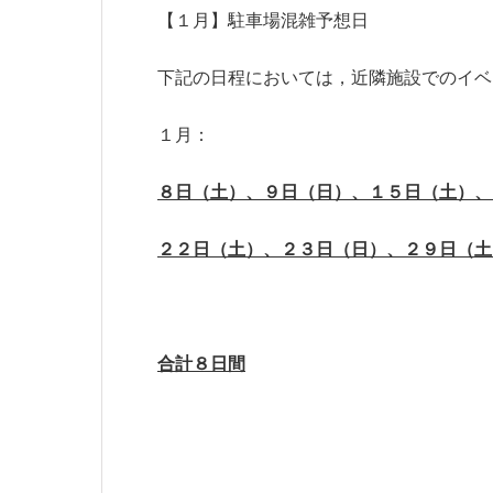
【１月】駐車場混雑予想日
下記の日程においては，近隣施設でのイベ
１月：
８日（土）、９日（日）、１５日（土）、
２２日（土）、２３日（日）、２９日（土
合計８日間