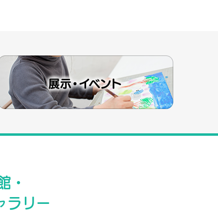
館・
ャラリー