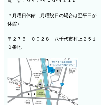
電 話：０４７-４０６-４１１６
＊月曜日休館（月曜祝日の場合は翌平日が
休館）
〒２７６－００２８ 八千代市村上２５１
０番地