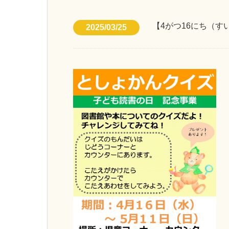
【4がつ16にち（
2025/03/25