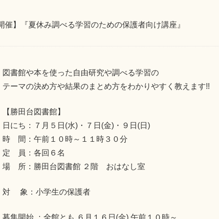
開催】『夏休み調べる学習のための保護者向け講座』
図書館や本を使った自由研究や調べる学習の
テーマの決め方や結果のまとめ方をわかりやすく教えます!!
【勝田台図書館】
日にち：７月５日(水)・７日(金)・９日(日)
時 間：午前１０時～１１時３０分
定 員：各回６名
場 所：勝田台図書館 ２階 おはなし室
対 象：小学生の保護者
募集開始 ：全館とも ６月１６日(金) 午前１０時～