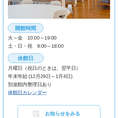
車場混雑予想日
2026/02/17
図書館システム更新に伴う八千代市内全図
開館時間
書館休館のお知らせ
火～金 10:00～19:00
土・日・祝 9:00～18:00
2026/01/31
図書館システム変更にともなう利用者のペ
休館日
ージ等の停止について
月曜日（祝日のときは、翌平日）
年末年始 (12月29日～1月4日)
2026/01/30
別途館内整理日あり
【中央図書館・市民ギャラリー】2月の駐
車場混雑予想日
休館日カレンダー
お知らせをみる